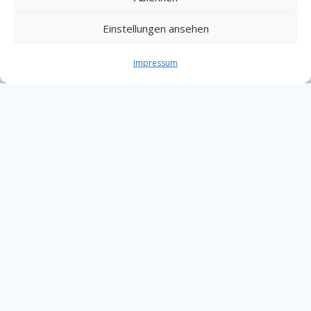
Einstellungen ansehen
Impressum
Home
Über uns
Kontakt
Account
My account
Warenkorb
Impressum